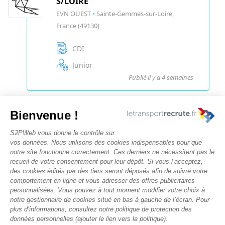
S/LOIRE
EVN OUEST
•
Sainte-Gemmes-sur-Loire,
France (49130)
CDI
Junior
Publié il y a 4 semaines
Nous contacter
Rechercher des offres
Faîtes-vous chasser ! Déposez votre CV
Actualités et évènements
Conditions générales d'utilisation