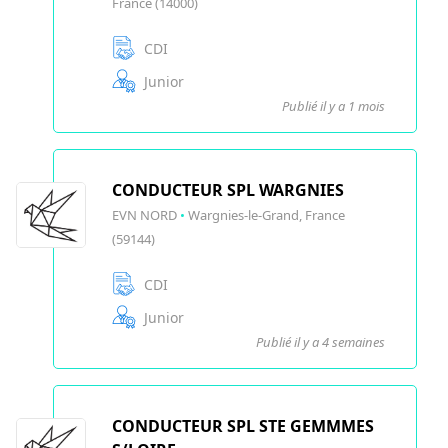
France (14000)
CDI
Junior
Publié il y a 1 mois
CONDUCTEUR SPL WARGNIES
EVN NORD
•
Wargnies-le-Grand, France
(59144)
CDI
Junior
Publié il y a 4 semaines
CONDUCTEUR SPL STE GEMMMES