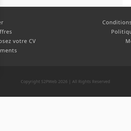
er
Conditions
ffres
Politiq
osez votre CV
M
ements
Copyright S2PWeb 2026 | All Rights Reserved