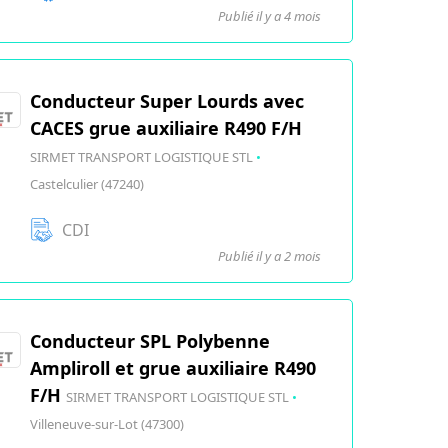
Publié il y a 4 mois
Conducteur Super Lourds avec
CACES grue auxiliaire R490 F/H
SIRMET TRANSPORT LOGISTIQUE STL
•
Castelculier (47240)
CDI
Publié il y a 2 mois
Conducteur SPL Polybenne
Ampliroll et grue auxiliaire R490
F/H
SIRMET TRANSPORT LOGISTIQUE STL
•
Villeneuve-sur-Lot (47300)