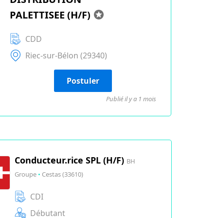
PALETTISEE (H/F)
CDD
Riec-sur-Bélon (29340)
Postuler
Publié il y a 1 mois
Conducteur.rice SPL (H/F)
BH
Groupe
•
Cestas (33610)
CDI
Débutant