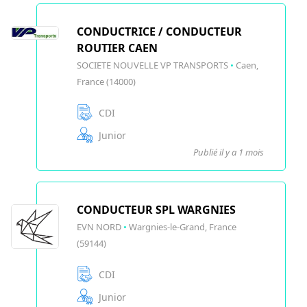
CONDUCTRICE / CONDUCTEUR
ROUTIER CAEN
SOCIETE NOUVELLE VP TRANSPORTS
•
Caen,
France (14000)
CDI
Junior
Publié il y a 1 mois
CONDUCTEUR SPL WARGNIES
EVN NORD
•
Wargnies-le-Grand, France
(59144)
CDI
Junior