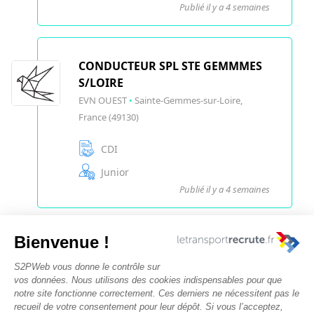
Publié il y a 4 semaines
CONDUCTEUR SPL STE GEMMMES
S/LOIRE
EVN OUEST
•
Sainte-Gemmes-sur-Loire,
France (49130)
CDI
Junior
Publié il y a 4 semaines
Nous contacter
Rechercher des offres
Faîtes-vous chasser ! Déposez votre CV