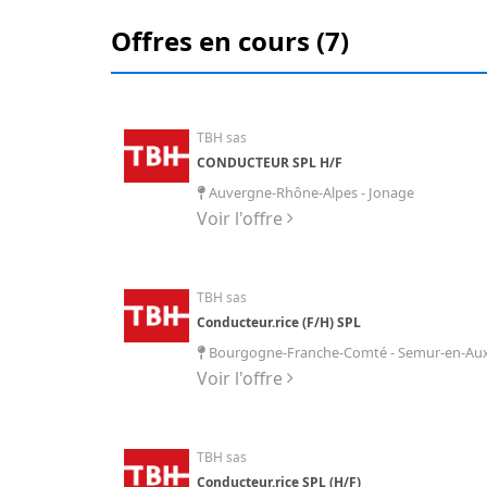
Offres en cours (7)
TBH sas
CONDUCTEUR SPL H/F
Auvergne-Rhône-Alpes - Jonage
Voir l'offre
TBH sas
Conducteur.rice (F/H) SPL
Bourgogne-Franche-Comté - Semur-en-Aux
Voir l'offre
TBH sas
Conducteur.rice SPL (H/F)