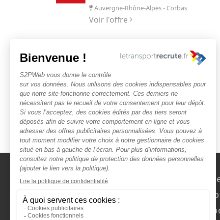
Auvergne-Rhône-Alpes - Corbas
Voir l'offre
TBH sas
CONDUCTEUR (TRICE)
Provence-Alpes-Côte Azur - Cazan
Voir l'offre
Nous contact
Rechercher des o
Faîtes-vous chasser ! Dép