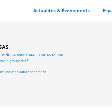
Actualités & Évènements
Esp
SAS
nue du 24 aout 1944, CORBAS 69960
ww.bh-groupe.fr/
er une candidature spontanée