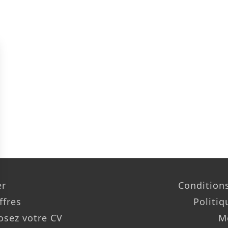
er
Conditions
ffres
Politiq
osez votre CV
M