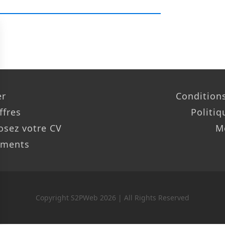
er
Conditions
ffres
Politiq
osez votre CV
M
ements
Copyright S2PWeb 2026 | All Rights Reserved