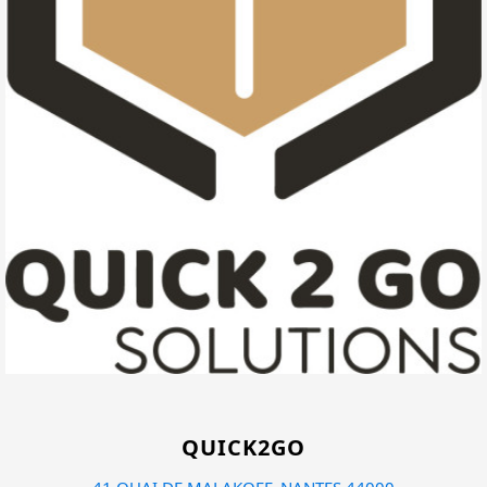
QUICK2GO
41 QUAI DE MALAKOFF, NANTES 44000