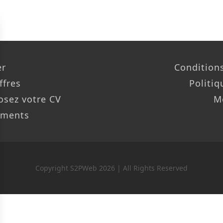
er
Conditions
ffres
Politiq
osez votre CV
M
ements
Copyright S2PWeb 2026 | All Rights Reserved