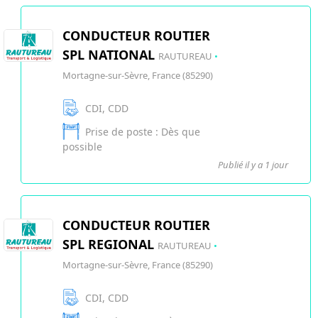
CONDUCTEUR ROUTIER
SPL NATIONAL
RAUTUREAU
•
Mortagne-sur-Sèvre, France (85290)
CDI, CDD
Prise de poste : Dès que
possible
Publié il y a 1 jour
CONDUCTEUR ROUTIER
SPL REGIONAL
RAUTUREAU
•
Mortagne-sur-Sèvre, France (85290)
CDI, CDD