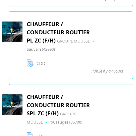
CHAUFFEUR /
CONDUCTEUR ROUTIER
PL ZC (F/H)
GROUPE MOUSSET
•
Sauvain (42990)
CDD
Publié il y a 4 jours
CHAUFFEUR /
CONDUCTEUR ROUTIER
SPL ZC (F/H)
GROUPE
MOUSSET
•
Pouzauges (85700)