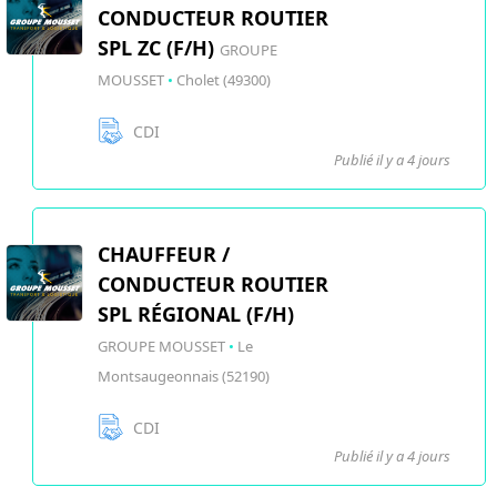
CONDUCTEUR ROUTIER
SPL ZC (F/H)
GROUPE
MOUSSET
•
Cholet (49300)
CDI
Publié il y a 4 jours
CHAUFFEUR /
CONDUCTEUR ROUTIER
SPL RÉGIONAL (F/H)
GROUPE MOUSSET
•
Le
Montsaugeonnais (52190)
CDI
Publié il y a 4 jours