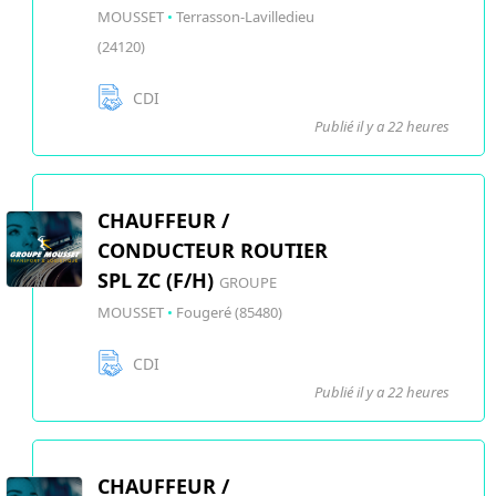
MOUSSET
•
Terrasson-Lavilledieu
(24120)
CDI
Publié il y a 22 heures
CHAUFFEUR /
CONDUCTEUR ROUTIER
SPL ZC (F/H)
GROUPE
MOUSSET
•
Fougeré (85480)
CDI
Publié il y a 22 heures
CHAUFFEUR /