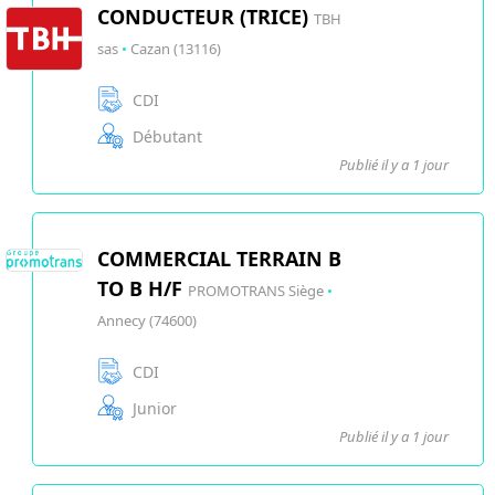
CONDUCTEUR (TRICE)
TBH
sas
•
Cazan (13116)
CDI
Débutant
Publié il y a 1 jour
COMMERCIAL TERRAIN B
TO B H/F
PROMOTRANS Siège
•
Annecy (74600)
CDI
Junior
Publié il y a 1 jour