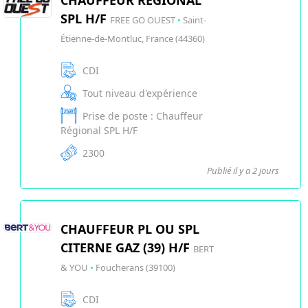
CHAUFFEUR RÉGIONAL
SPL H/F
FREE GO OUEST
•
Saint-
Étienne-de-Montluc, France (44360)
CDI
Tout niveau d'expérience
Prise de poste : Chauffeur
Régional SPL H/F
2300
Publié il y a 2 jours
CHAUFFEUR PL OU SPL
CITERNE GAZ (39) H/F
BERT
& YOU
•
Foucherans (39100)
CDI