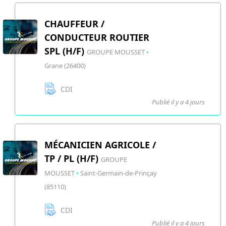
CHAUFFEUR /
CONDUCTEUR ROUTIER
SPL (H/F)
GROUPE MOUSSET
•
Grane (26400)
CDI
Publié il y a 4 jours
MÉCANICIEN AGRICOLE /
TP / PL (H/F)
GROUPE
MOUSSET
•
Saint-Germain-de-Prinçay
(85110)
CDI
Publié il y a 4 jours