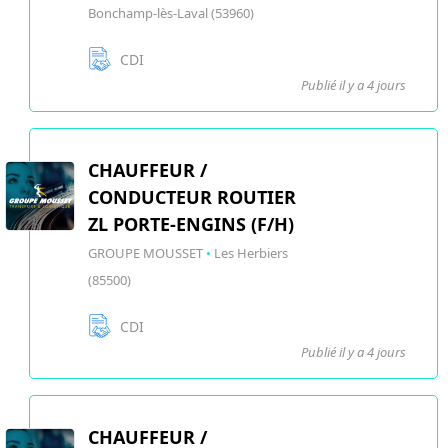
Bonchamp-lès-Laval (53960)
CDI
Publié il y a 4 jours
CHAUFFEUR /
CONDUCTEUR ROUTIER
ZL PORTE-ENGINS (F/H)
GROUPE MOUSSET
•
Les Herbiers
(85500)
CDI
Publié il y a 4 jours
CHAUFFEUR /