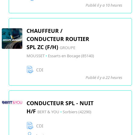
Publié il y a 10 heures
CHAUFFEUR /
CONDUCTEUR ROUTIER
SPL ZC (F/H)
GROUPE
MOUSSET
•
Essarts en Bocage (85140)
CDI
Publié il y a 22 heures
CONDUCTEUR SPL - NUIT
H/F
BERT & YOU
•
Sorbiers (42290)
CDI