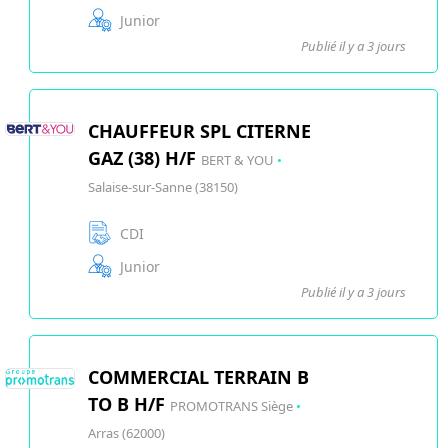
Junior
Publié il y a 3 jours
CHAUFFEUR SPL CITERNE
GAZ (38) H/F
BERT & YOU
•
Salaise-sur-Sanne (38150)
CDI
Junior
Publié il y a 3 jours
COMMERCIAL TERRAIN B
TO B H/F
PROMOTRANS Siège
•
Arras (62000)