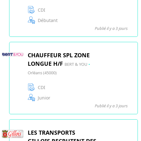
CDI
Débutant
Publié il y a 3 jours
CHAUFFEUR SPL ZONE
LONGUE H/F
BERT & YOU
•
Orléans (45000)
CDI
Junior
Publié il y a 3 jours
LES TRANSPORTS