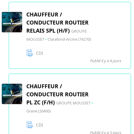
CHAUFFEUR /
CONDUCTEUR ROUTIER
RELAIS SPL (H/F)
GROUPE
MOUSSET
•
Clarafond-Arcine (74270)
CDI
Publié il y a 4 jours
CHAUFFEUR /
CONDUCTEUR ROUTIER
PL ZC (F/H)
GROUPE MOUSSET
•
Grane (26400)
CDI
Publié il y a 5 jours