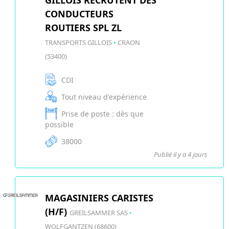
GILLOIS RECRUTENT DES
CONDUCTEURS
ROUTIERS SPL ZL
TRANSPORTS GILLOIS
•
CRAON
(53400)
CDI
Tout niveau d'expérience
Prise de poste : dès que
possible
38000
Publié il y a 4 jours
MAGASINIERS CARISTES
(H/F)
GREILSAMMER SAS
•
WOLFGANTZEN (68600)