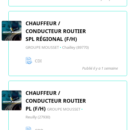
CHAUFFEUR /
CONDUCTEUR ROUTIER
SPL RÉGIONAL (F/H)
GROUPE MOUSSET
•
Chailley (89770)
CDI
Publié il y a 1 semaine
CHAUFFEUR /
CONDUCTEUR ROUTIER
PL (F/H)
GROUPE MOUSSET
•
Reuilly (27930)