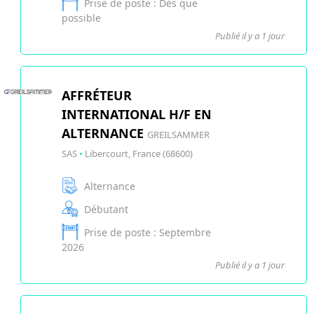
Prise de poste : Dès que
possible
Publié il y a 1 jour
AFFRÉTEUR
INTERNATIONAL H/F EN
ALTERNANCE
GREILSAMMER
SAS
•
Libercourt, France (68600)
Alternance
Débutant
Prise de poste : Septembre
2026
Publié il y a 1 jour