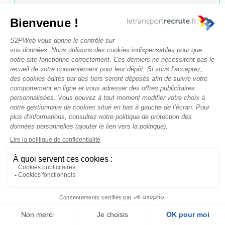
CONDUCTEUR (TRICE)
SPL
CHIPIER transports
•
Corbas
(69960)
CDI
Débutant
Publié il y a 1 semaine
AFFRÉTEUR
NATIONAL/INTERNATIONAL
H/F
GREILSAMMER SAS
•
Sausheim,
France (68390)
CDI