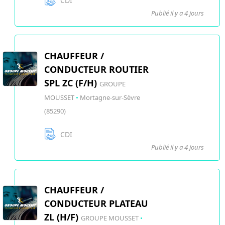
CDI
Publié il y a 4 jours
CHAUFFEUR /
CONDUCTEUR ROUTIER
SPL ZC (F/H)
GROUPE
MOUSSET
•
Mortagne-sur-Sèvre
(85290)
CDI
Publié il y a 4 jours
CHAUFFEUR /
CONDUCTEUR PLATEAU
ZL (H/F)
GROUPE MOUSSET
•