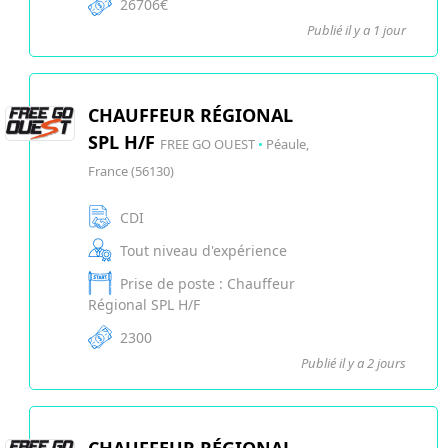
26706€
Publié il y a 1 jour
CHAUFFEUR RÉGIONAL
SPL H/F
FREE GO OUEST
•
Péaule,
France (56130)
CDI
Tout niveau d'expérience
Prise de poste : Chauffeur
Régional SPL H/F
2300
Publié il y a 2 jours