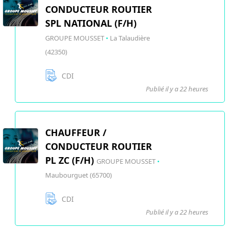
CONDUCTEUR ROUTIER
SPL NATIONAL (F/H)
GROUPE MOUSSET
•
La Talaudière
(42350)
CDI
Publié il y a 22 heures
CHAUFFEUR /
CONDUCTEUR ROUTIER
PL ZC (F/H)
GROUPE MOUSSET
•
Maubourguet (65700)
CDI
Publié il y a 22 heures