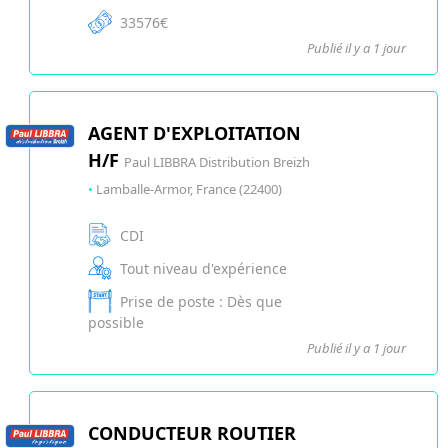
33576€
Publié il y a 1 jour
AGENT D'EXPLOITATION
H/F
Paul LIBBRA Distribution Breizh
•
Lamballe-Armor, France (22400)
CDI
Tout niveau d'expérience
Prise de poste : Dès que
possible
Publié il y a 1 jour
CONDUCTEUR ROUTIER