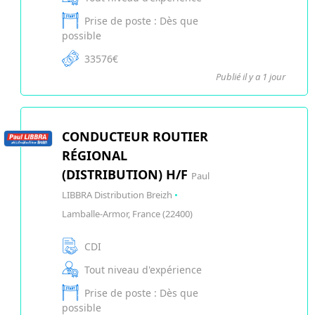
Prise de poste : Dès que
possible
33576€
Publié il y a 1 jour
CONDUCTEUR ROUTIER
RÉGIONAL
(DISTRIBUTION) H/F
Paul
LIBBRA Distribution Breizh
•
Lamballe-Armor, France (22400)
CDI
Tout niveau d'expérience
Prise de poste : Dès que
possible