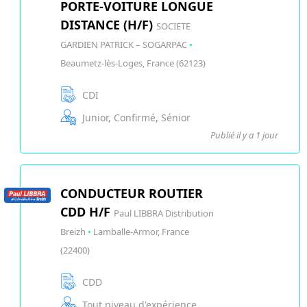
PORTE-VOITURE LONGUE
DISTANCE (H/F)
SOCIETE
GARDIEN PATRICK – SOGARPAC
•
Beaumetz-lès-Loges, France (62123)
CDI
Junior, Confirmé, Sénior
Publié il y a 1 jour
CONDUCTEUR ROUTIER
CDD H/F
Paul LIBBRA Distribution
Breizh
•
Lamballe-Armor, France
(22400)
CDD
Tout niveau d'expérience