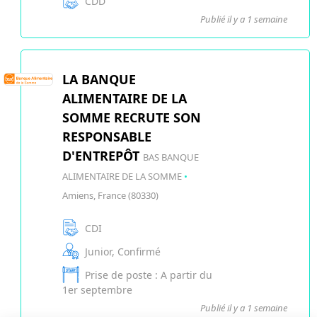
CDD
Publié il y a 1 semaine
LA BANQUE
ALIMENTAIRE DE LA
SOMME RECRUTE SON
RESPONSABLE
D'ENTREPÔT
BAS BANQUE
ALIMENTAIRE DE LA SOMME
•
Amiens, France (80330)
CDI
Junior, Confirmé
Prise de poste : A partir du
1er septembre
Publié il y a 1 semaine