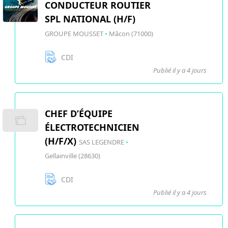
CONDUCTEUR ROUTIER
SPL NATIONAL (H/F)
GROUPE MOUSSET
•
Mâcon (71000)
CDI
Publié il y a 4 jours
CHEF D’ÉQUIPE
ÉLECTROTECHNICIEN
(H/F/X)
SAS LEGENDRE
•
Gellainville (28630)
CDI
Publié il y a 4 jours